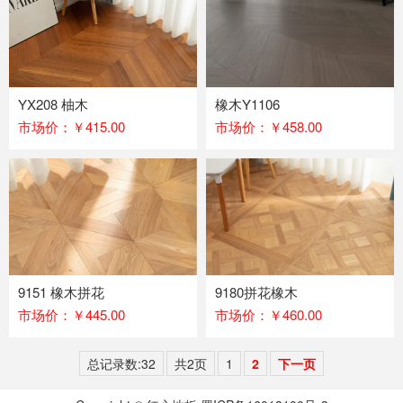
YX208 柚木
橡木Y1106
市场价：￥415.00
市场价：￥458.00
9151 橡木拼花
9180拼花橡木
市场价：￥445.00
市场价：￥460.00
总记录数:32
共2页
1
2
下一页