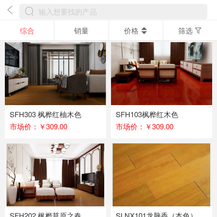
综合
销量
价格
筛选
SFH303 枫桦红柚木色
SFH103枫桦红木色
市场价：￥309.00
市场价：￥309.00
SFH202 枫桦草原之春
SLNX101龙脑香（本色）