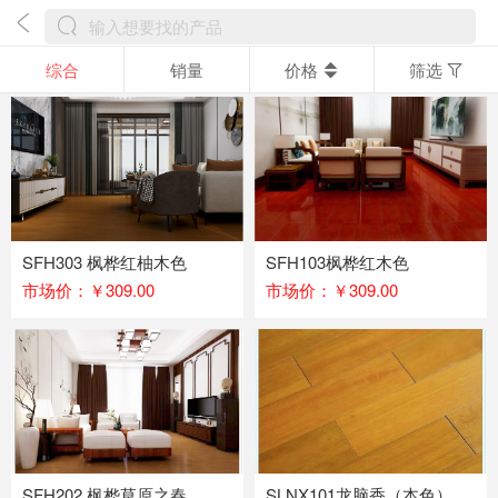
综合
销量
价格
筛选
SFH303 枫桦红柚木色
SFH103枫桦红木色
市场价：￥309.00
市场价：￥309.00
SFH202 枫桦草原之春
SLNX101龙脑香（本色）